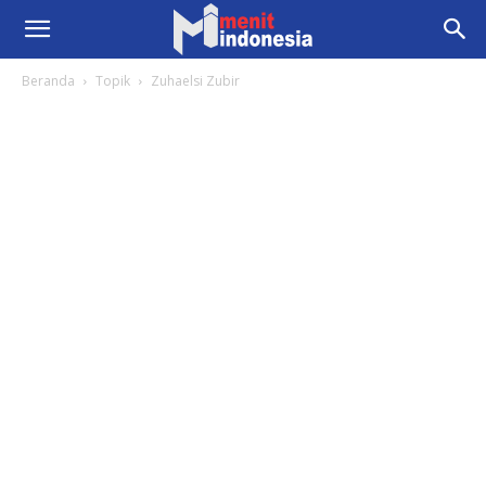
Beranda
Topik
Zuhaelsi Zubir