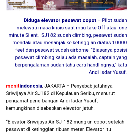
Diduga elevator pesawat copot
– Pilot sudah
melewati masa krisis saat mau take Off atau one
minute Silent. SJ182 sudah climbing, pesawat sudah
mendaki atau menanjak ke ketinggian diatas 10000
feet dan pesawat sudah airborne. “Biasanya posisi
pesawat climbing kalau ada masalah, captain yang
berpengalaman sudah tahu cara handlingnya,” kata
Andi Isdar Yusuf.
menit
indonesia
, JAKARTA – Penyebab jatuhnya
Sriwijaya Air SJ182 di Kepulauan Seribu, menurut
pengamat penerbangan Andi Isdar Yusuf,
kemungkinan disebabkan elevator jatuh.
“Elevator Sriwijaya Air SJ-182 mungkin copot setelah
pesawat di ketinggian ribuan meter. Elevator itu