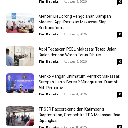
Tim Redaksi
-
Agustus 5, 2026
0
Menteri LH Dorong Pengolahan Sampah
Modern, Appi Pastikan Makassar Siap
Bertransformasi
Tim Redaksi
-
Agustus 5, 2026
0
Appi Tegaskan PSEL Makassar Tetap Jalan,
Dialog dengan Warga Terus Dibuka
Tim Redaksi
-
Agustus 6, 2026
0
Menko Pangan Ultimatum Pemkot Makassar:
Sampah Harus Beres 2 Minggu atau Diambil
Alih Pemprov...
Tim Redaksi
-
Agustus 4, 2026
0
TPS3R Paccerekang dan Katimbang
Dioptimalkan, Sampah ke TPA Makassar Bisa
Dipangkas
Tim Redaksi
-
Agustus 8, 2026
0