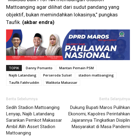
Mattoanging agar dilihat dari sudut pandang yang
objektif, bukan memindahkan lokasinya,” pungkas
Taufik.
(akbar endra)
TOPIK
Danny Pomanto
Mantan Pemain PSM
Najib Latandang
Perseroda Sulsel
stadion mattoanging
Taufik Fakhruddin
Walikota Makassar
Berita Sebelumnya
Berita Selanjutnya
Sedih Stadion Mattoanging
Dukung Bupati Maros Pulihkan
Lenyap, Najib Latandang
Ekonomi, Kapolres Perintahkan
Sarankan Pemkot Makassar
Jajarannya Tingkatkan Disiplin
Ambil Alih Asset Stadion
Masyarakat di Masa Pandemi
Mattoanging