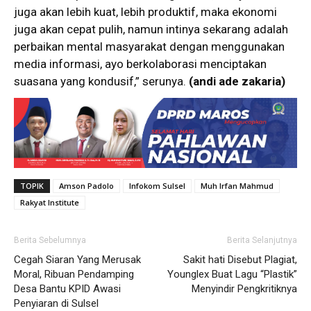
juga akan lebih kuat, lebih produktif, maka ekonomi
juga akan cepat pulih, namun intinya sekarang adalah
perbaikan mental masyarakat dengan menggunakan
media informasi, ayo berkolaborasi menciptakan
suasana yang kondusif,” serunya.
(andi ade zakaria)
TOPIK
Amson Padolo
Infokom Sulsel
Muh Irfan Mahmud
Rakyat Institute
Berita Sebelumnya
Berita Selanjutnya
Cegah Siaran Yang Merusak
Sakit hati Disebut Plagiat,
Moral, Ribuan Pendamping
Younglex Buat Lagu “Plastik”
Desa Bantu KPID Awasi
Menyindir Pengkritiknya
Penyiaran di Sulsel