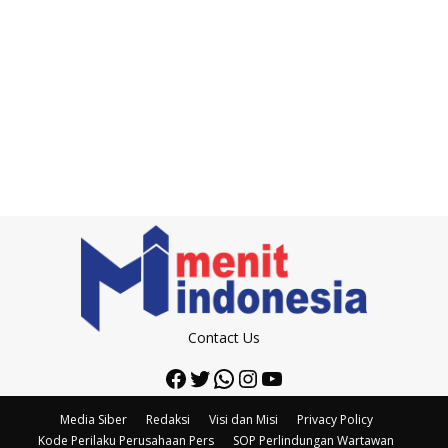
Contact Us
Facebook
Twitter
WhatsApp
Instagram
YouTube
Media Siber
Redaksi
Visi dan Misi
Privacy Policy
Kode Perilaku Perusahaan Pers
SOP Perlindungan Wartawan