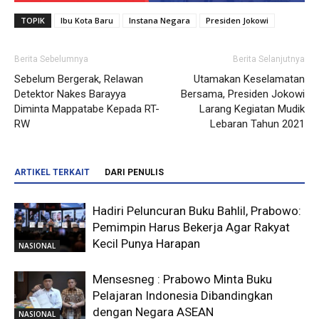
TOPIK
Ibu Kota Baru
Instana Negara
Presiden Jokowi
Berita Sebelumnya
Berita Selanjutnya
Sebelum Bergerak, Relawan
Utamakan Keselamatan
Detektor Nakes Barayya
Bersama, Presiden Jokowi
Diminta Mappatabe Kepada RT-
Larang Kegiatan Mudik
RW
Lebaran Tahun 2021
ARTIKEL TERKAIT
DARI PENULIS
Hadiri Peluncuran Buku Bahlil, Prabowo:
Pemimpin Harus Bekerja Agar Rakyat
Kecil Punya Harapan
NASIONAL
Mensesneg : Prabowo Minta Buku
Pelajaran Indonesia Dibandingkan
dengan Negara ASEAN
NASIONAL