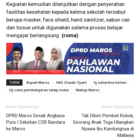
Kegiatan kemudian dilanjutkan dengan penyerahan
fasilitas kesehatan kepada kelima sekolah tersebut
berupa masker, face shield, hand sanitizer, sabun cair
dan tissue untuk digunakan selama proses belajar
mengajar berlangsung.
(roma)
TOPIK
Bupati Maros
HAS Chaidir Syam
hj suhartina bohari
Uji coba pembalajaran tatap muka
Wabup Maros
Berita Sebelumnya
Berita Selanjutnya
DPRD Maros Desak Angkasa
Tak Diberi Pembeli Rokok,
Pura I Salurkan CSR Bandara
Seorang Anak Tega Hilangkan
ke Maros
Nyawa Ibu Kandungnya di
Mallawa