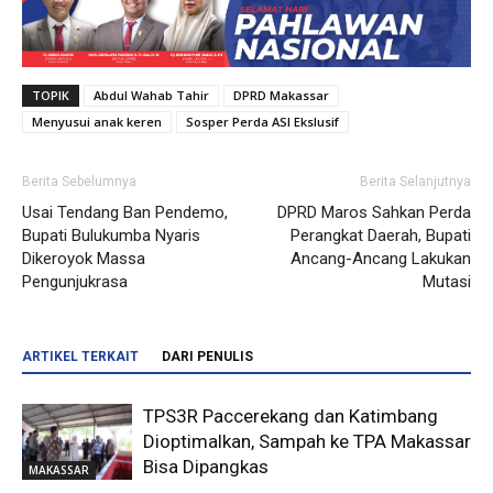
TOPIK
Abdul Wahab Tahir
DPRD Makassar
Menyusui anak keren
Sosper Perda ASI Ekslusif
Berita Sebelumnya
Berita Selanjutnya
Usai Tendang Ban Pendemo,
DPRD Maros Sahkan Perda
Bupati Bulukumba Nyaris
Perangkat Daerah, Bupati
Dikeroyok Massa
Ancang-Ancang Lakukan
Pengunjukrasa
Mutasi
ARTIKEL TERKAIT
DARI PENULIS
TPS3R Paccerekang dan Katimbang
Dioptimalkan, Sampah ke TPA Makassar
Bisa Dipangkas
MAKASSAR