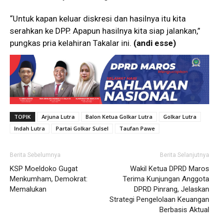
“Untuk kapan keluar diskresi dan hasilnya itu kita
serahkan ke DPP. Apapun hasilnya kita siap jalankan,”
pungkas pria kelahiran Takalar ini.
(andi esse)
TOPIK
Arjuna Lutra
Balon Ketua Golkar Lutra
Golkar Lutra
Indah Lutra
Partai Golkar Sulsel
Taufan Pawe
Berita Sebelumnya
Berita Selanjutnya
KSP Moeldoko Gugat
Wakil Ketua DPRD Maros
Menkumham, Demokrat:
Terima Kunjungan Anggota
Memalukan
DPRD Pinrang, Jelaskan
Strategi Pengelolaan Keuangan
Berbasis Aktual