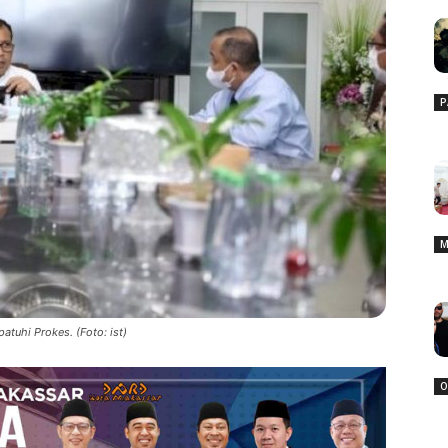
P
M
tuhi Prokes. (Foto: ist)
O