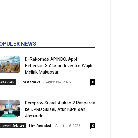
OPULER NEWS
Di Rakornas APINDO, Appi
Beberkan 3 Alasan Investor Wajib
Melirik Makassar
Tim Redaksi
-
Agustus 4, 2026
AKASSAR
0
Pemprov Sulsel Ajukan 2 Ranperda
ke DPRD Sulsel, Atur IUPK dan
Jamkrida
Tim Redaksi
-
Agustus 6, 2026
ulawesi Selatan
0