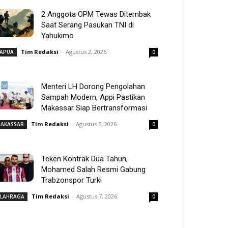
2 Anggota OPM Tewas Ditembak
Saat Serang Pasukan TNI di
Yahukimo
Tim Redaksi
-
Agustus 2, 2026
APUA
0
Menteri LH Dorong Pengolahan
Sampah Modern, Appi Pastikan
Makassar Siap Bertransformasi
Tim Redaksi
-
Agustus 5, 2026
AKASSAR
0
Teken Kontrak Dua Tahun,
Mohamed Salah Resmi Gabung
Trabzonspor Turki
Tim Redaksi
-
Agustus 7, 2026
LAHRAGA
0