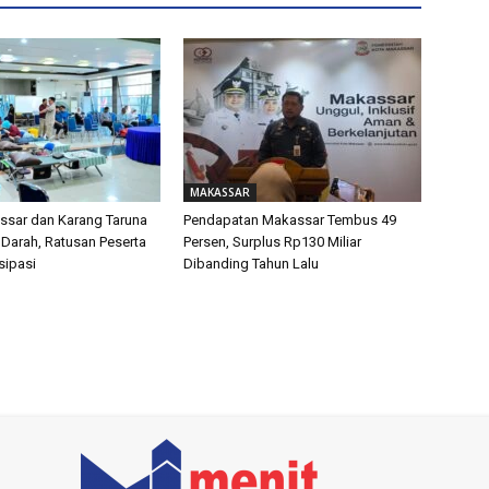
MAKASSAR
sar dan Karang Taruna
Pendapatan Makassar Tembus 49
 Darah, Ratusan Peserta
Persen, Surplus Rp130 Miliar
isipasi
Dibanding Tahun Lalu