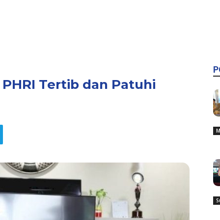
P
PHRI Tertib dan Patuhi
M
S