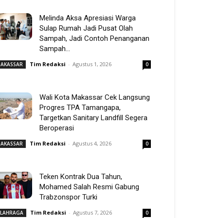
Melinda Aksa Apresiasi Warga
Sulap Rumah Jadi Pusat Olah
Sampah, Jadi Contoh Penanganan
Sampah...
Tim Redaksi
-
Agustus 1, 2026
AKASSAR
0
Wali Kota Makassar Cek Langsung
Progres TPA Tamangapa,
Targetkan Sanitary Landfill Segera
Beroperasi
Tim Redaksi
-
Agustus 4, 2026
AKASSAR
0
Teken Kontrak Dua Tahun,
Mohamed Salah Resmi Gabung
Trabzonspor Turki
Tim Redaksi
-
Agustus 7, 2026
LAHRAGA
0