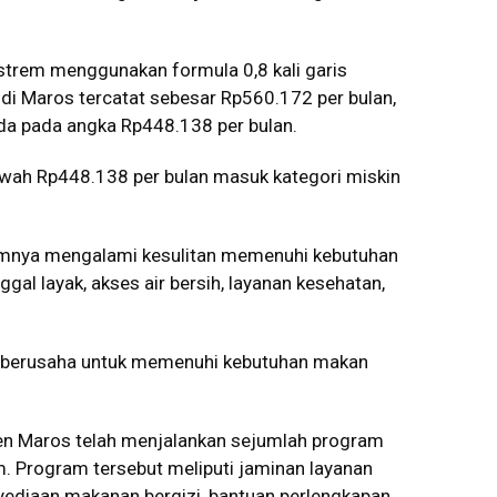
strem menggunakan formula 0,8 kali garis
 di Maros tercatat sebesar Rp560.172 per bulan,
da pada angka Rp448.138 per bulan.
awah Rp448.138 per bulan masuk kategori miskin
umnya mengalami kesulitan memenuhi kebutuhan
ggal layak, akses air bersih, layanan kesehatan,
a berusaha untuk memenuhi kebutuhan makan
n Maros telah menjalankan sejumlah program
. Program tersebut meliputi jaminan layanan
yediaan makanan bergizi, bantuan perlengkapan