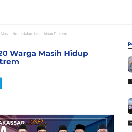
 Masih Hidup dalam Kemiskinan Ekstrem
P
720 Warga Masih Hidup
strem
P
M