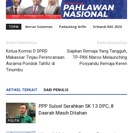
TOPIK
Amran Sulaiman
Padauleng Arifin
Srikandi RAS 2024
Berita Sebelumnya
Berita Selanjutnya
Ketua Komisi D DPRD
Siapkan Remaja Yang Tangguh,
Makassar Tinjau Perencanaan
TP-PKK Maros Melaunching
Asrama Pondok Tahfiz di
Posyandu Remaja Keren
Tinumbu
ARTIKEL TERKAIT
DARI PENULIS
PPP Sulsel Serahkan SK 13 DPC, 8
Daerah Masih Ditahan
POLITIK