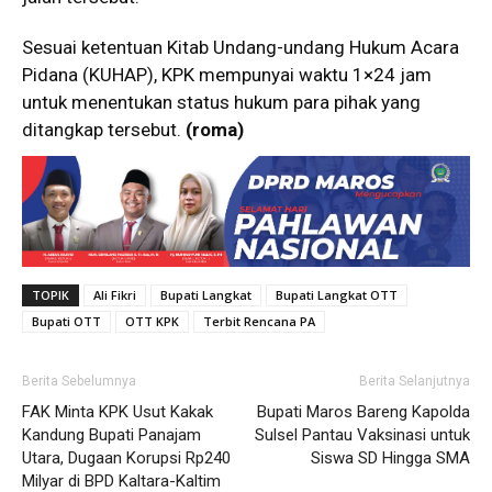
Sesuai ketentuan Kitab Undang-undang Hukum Acara
Pidana (KUHAP), KPK mempunyai waktu 1×24 jam
untuk menentukan status hukum para pihak yang
ditangkap tersebut.
(roma)
TOPIK
Ali Fikri
Bupati Langkat
Bupati Langkat OTT
Bupati OTT
OTT KPK
Terbit Rencana PA
Berita Sebelumnya
Berita Selanjutnya
FAK Minta KPK Usut Kakak
Bupati Maros Bareng Kapolda
Kandung Bupati Panajam
Sulsel Pantau Vaksinasi untuk
Utara, Dugaan Korupsi Rp240
Siswa SD Hingga SMA
Milyar di BPD Kaltara-Kaltim