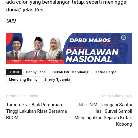
ada calon yang berhalangan tetap, seperti meninggal
dunia,” jelas Reni.
(AE)
TOPIK
Benny Laos
Dekati Istri Mendiang
Ketua Parpol
Mendiang Benny
Sherly Tjoanda
Berita Sebelumnya
Berita Selanjutnya
Taruna Ikrar Ajak Perguruan
Jubir INiMI Tanggapi Santai
Tinggi Lakukan Riset Bersama
Hasil Survei Sambil
BPOM
Mengingatkan Sejarah Kotak
Kosong