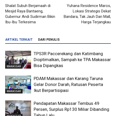
Shalat Subuh Berjamaah di
Yuhana Residence Maros,
Mesjid Raya Bantaeng,
Lokasi Strategis Dekat
Gubernur Andi Sudirman Bikin
Bandara, Tak Jauh Dari Mall,
Ibu-Ibu Terkesima
Harga Terjangkau
ARTIKEL TERKAIT
DARI PENULIS
TPS3R Paccerekang dan Katimbang
Dioptimalkan, Sampah ke TPA Makassar
Bisa Dipangkas
MAKASSAR
PDAM Makassar dan Karang Taruna
Gelar Donor Darah, Ratusan Peserta
Ikut Berpartisipasi
MAKASSAR
Pendapatan Makassar Tembus 49
Persen, Surplus Rp130 Miliar Dibanding
Tahun Lalu