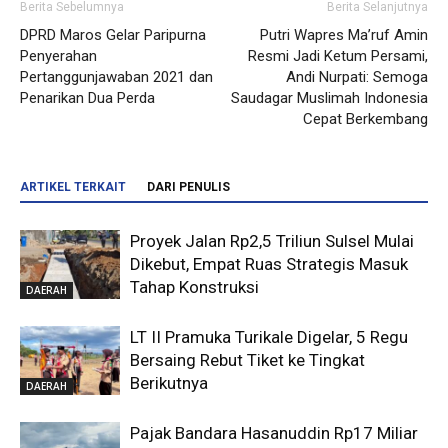
Berita Sebelumnya
Berita Selanjutnya
DPRD Maros Gelar Paripurna
Putri Wapres Ma’ruf Amin
Penyerahan
Resmi Jadi Ketum Persami,
Pertanggunjawaban 2021 dan
Andi Nurpati: Semoga
Penarikan Dua Perda
Saudagar Muslimah Indonesia
Cepat Berkembang
ARTIKEL TERKAIT
DARI PENULIS
Proyek Jalan Rp2,5 Triliun Sulsel Mulai
Dikebut, Empat Ruas Strategis Masuk
Tahap Konstruksi
DAERAH
LT II Pramuka Turikale Digelar, 5 Regu
Bersaing Rebut Tiket ke Tingkat
Berikutnya
DAERAH
Pajak Bandara Hasanuddin Rp17 Miliar