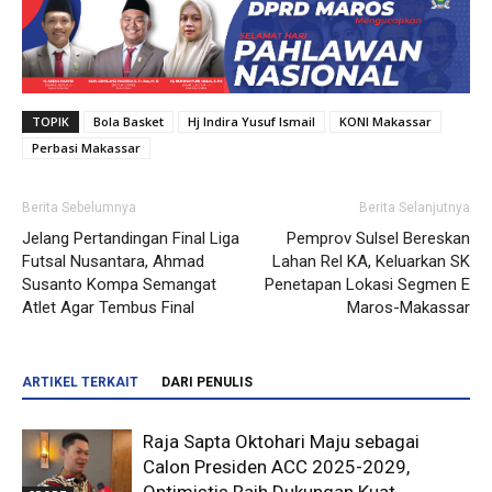
TOPIK
Bola Basket
Hj Indira Yusuf Ismail
KONI Makassar
Perbasi Makassar
Berita Sebelumnya
Berita Selanjutnya
Jelang Pertandingan Final Liga
Pemprov Sulsel Bereskan
Futsal Nusantara, Ahmad
Lahan Rel KA, Keluarkan SK
Susanto Kompa Semangat
Penetapan Lokasi Segmen E
Atlet Agar Tembus Final
Maros-Makassar
ARTIKEL TERKAIT
DARI PENULIS
Raja Sapta Oktohari Maju sebagai
Calon Presiden ACC 2025-2029,
Optimistis Raih Dukungan Kuat