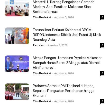
Menteri LH Dorong Pengolahan Sampah
Modern, Appi Pastikan Makassar Siap
Bertransformasi
Tim Redaksi
-
Agustus 5, 2026
0
Taruna Ikrar Perkuat Kolaborasi BPOM-
RSPON, Indonesia Dibidik Jadi Pusat Uji Klinik
Neurologi Asia
Redaksi
-
Agustus 3, 2026
0
Menko Pangan Ultimatum Pemkot Makassar:
Sampah Harus Beres 2 Minggu atau Diambil
Alih Pemprov...
Tim Redaksi
-
Agustus 4, 2026
0
Prabowo Sambut PM Thailand di Istana,
Sepakati Penguatan Pertahanan hingga
Ekonomi
Tim Redaksi
-
Agustus 4, 2026
0