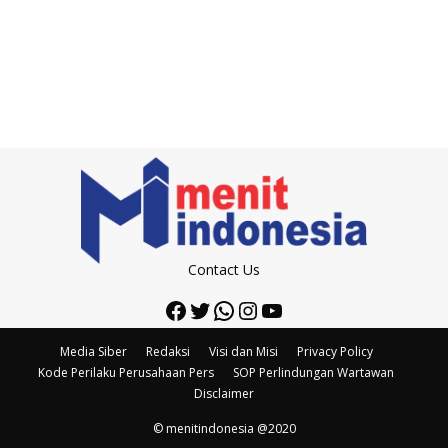
Contact Us
Facebook
Twitter
WhatsApp
Instagram
YouTube
Media Siber
Redaksi
Visi dan Misi
Privacy Policy
Kode Perilaku Perusahaan Pers
SOP Perlindungan Wartawan
Disclaimer
© menitindonesia @2020