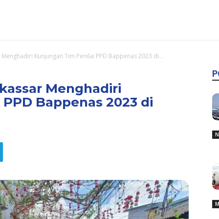
Menghadiri Kunjungan Tim Penilai PPD Bappenas 2023 di...
P
assar Menghadiri
i PPD Bappenas 2023 di
N
M