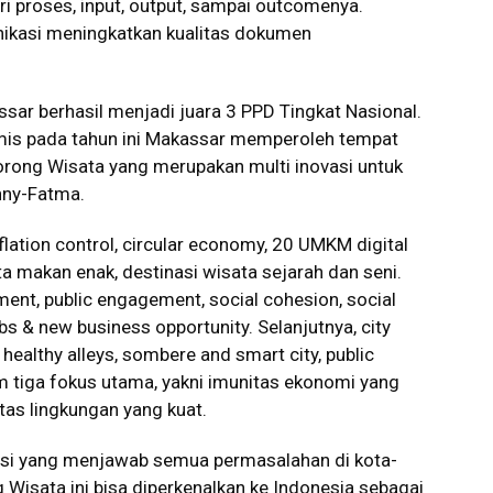
dari proses, input, output, sampai outcomenya.
asi meningkatkan kualitas dokumen
ar berhasil menjadi juara 3 PPD Tingkat Nasional.
imis pada tahun ini Makassar memperoleh tempat
orong Wisata yang merupakan multi inovasi untuk
nny-Fatma.
nflation control, circular economy, 20 UMKM digital
ata makan enak, destinasi wisata sejarah dan seni.
nt, public engagement, social cohesion, social
obs & new business opportunity. Selanjutnya, city
, healthy alleys, sombere and smart city, public
lam tiga fokus utama, yakni imunitas ekonomi yang
itas lingkungan yang kuat.
vasi yang menjawab semua permasalahan di kota-
ng Wisata ini bisa diperkenalkan ke Indonesia sebagai