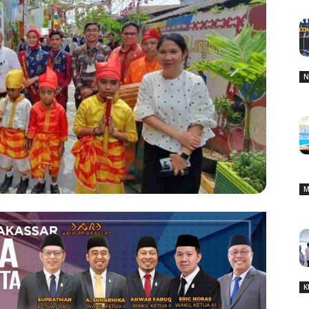
N
M
K