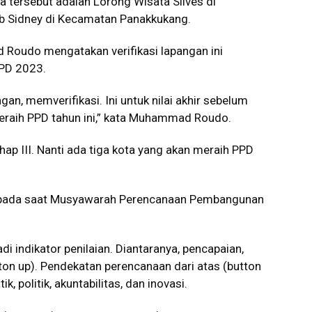
 tersebut adalah Lorong Wisata Silves di
b Sidney di Kecamatan Panakkukang.
 Roudo mengatakan verifikasi lapangan ini
PPD 2023.
ngan, memverifikasi. Ini untuk nilai akhir sebelum
raih PPD tahun ini,” kata Muhammad Roudo.
hap III. Nanti ada tiga kota yang akan meraih PPD
n pada saat Musyawarah Perencanaan Pembangunan
 indikator penilaian. Diantaranya, pencapaian,
on up). Pendekatan perencanaan dari atas (button
 politik, akuntabilitas, dan inovasi.