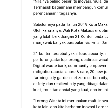
“Nilainya paling besar itu inovasi, mulai 
Termasuk bagaimana membangun komunik
perencanaan,” tegasnya.
Sebelumnya pada Tahun 2019 Kota Makass
Oleh karenanya, Wali Kota Makassar opt
yang lebih baik dengan 21 Konten pada L
menjawab banyak persoalan visi-misi Da
21 konten tersebut yakni food security, i
per lorong, startup lorong, destinasi wis
Digital waste bank, community empowerme
mitigation, social share & care, 20 new j
farming, city garden, net zero carbon city
safety, dan resilient city yang dibagi da
kuat, imunitas sosial yang kuat, dan imun
“Lorong Wisata ini merupakan multi ino
kota lain, dan kita berharap inovasi Loro