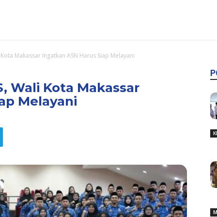
 Kota Makassar Ingatkan ASN Harus Siap Melayani
P
, Wali Kota Makassar
ap Melayani
K
M