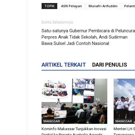
TOPIK
ASN Pelayan
Munafri Arifuddin
Pelant
Berita Sebelumnya
Satu-satunya Gubernur Pembicara di Peluncur
Perpres Anak Tidak Sekolah, Andi Sudirman
Bawa Sulsel Jadi Contoh Nasional
ARTIKEL TERKAIT
DARI PENULIS
MAKASSAR
MAKASSAR
Kominfo Makassar Tunjukkan Inovasi
Menteri LH
Digital ke Peserta Australia Awards,
Tamangapa 