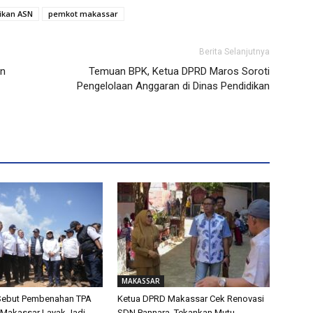
ikan ASN
pemkot makassar
Berita Selanjutnya
an
Temuan BPK, Ketua DPRD Maros Soroti
Pengelolaan Anggaran di Dinas Pendidikan
MAKASSAR
 Sebut Pembenahan TPA
Ketua DPRD Makassar Cek Renovasi
Makassar Layak Jadi
SDN Pannara, Tekankan Mutu