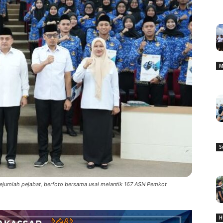
M
S
sejumlah pejabat, berfoto bersama usai melantik 167 ASN Pemkot
H