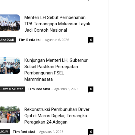
Menteri LH Sebut Pembenahan
TPA Tamangapa Makassar Layak
Jadi Contoh Nasional
Tim Redaksi
-
Agustus 6, 2026
AKASSAR
0
Kunjungan Menteri LH, Gubernur
Sulsel Pastikan Percepatan
Pembangunan PSEL
Mamminasata
Tim Redaksi
-
Agustus 5, 2026
ulawesi Selatan
0
Rekonstruksi Pembunuhan Driver
Ojol di Maros Digelar, Tersangka
Peragakan 24 Adegan
Tim Redaksi
-
Agustus 4, 2026
UKUM
0