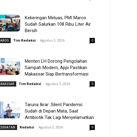
Kekeringan Meluas, PMI Maros
Sudah Salurkan 108 Ribu Liter Air
Bersih
Tim Redaksi
-
Agustus 3, 2026
AROS
0
Menteri LH Dorong Pengolahan
Sampah Modern, Appi Pastikan
Makassar Siap Bertransformasi
Tim Redaksi
-
Agustus 5, 2026
AKASSAR
0
Taruna Ikrar: Silent Pandemic
Sudah di Depan Mata, Saat
Antibiotik Tak Lagi Menyelamatkan
Redaksi
-
Agustus 2, 2026
ESEHATAN
0