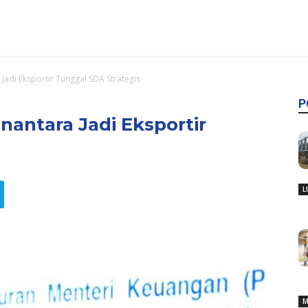
Jadi Eksportir Tunggal SDA Strategis
P
antara Jadi Eksportir
L
M