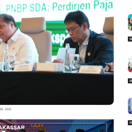
M
M
o. (ist)
K