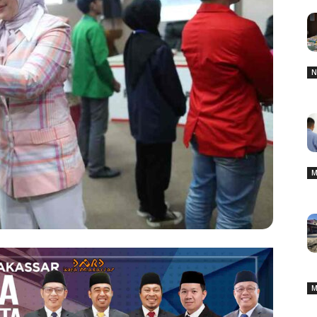
N
M
M