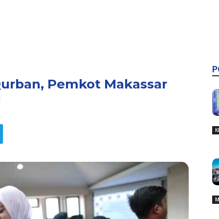
P
Qurban, Pemkot Makassar
u
K
M