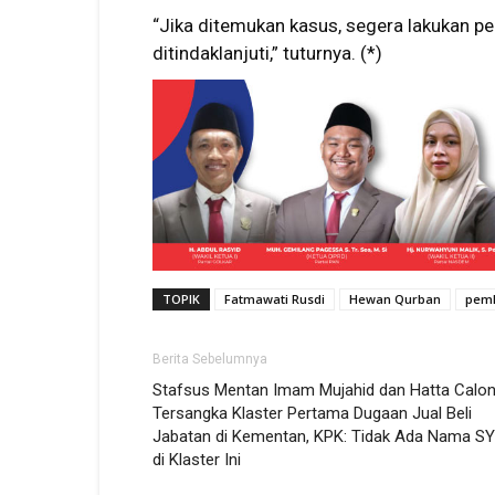
“Jika ditemukan kasus, segera lakukan pel
ditindaklanjuti,” tuturnya. (*)
TOPIK
Fatmawati Rusdi
Hewan Qurban
pemk
Berita Sebelumnya
Stafsus Mentan Imam Mujahid dan Hatta Calo
Tersangka Klaster Pertama Dugaan Jual Beli
Jabatan di Kementan, KPK: Tidak Ada Nama S
di Klaster Ini