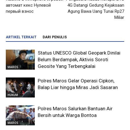
автомат кекс Нулевой
4G Datangi Gedung Kejaksaan
первый взнос
Agung Bawa Uang Tunai Rp27
Miliar
ARTIKEL TERKAIT
DARI PENULIS
Status UNESCO Global Geopark Dinilai
Belum Berdampak, Aktivis Soroti
Geosite Yang Terbengkalai
MAROS
Polres Maros Gelar Operasi Cipkon,
Balap Liar hingga Miras Jadi Sasaran
HUKUM
Polres Maros Salurkan Bantuan Air
Bersih untuk Warga Bontoa
MAROS