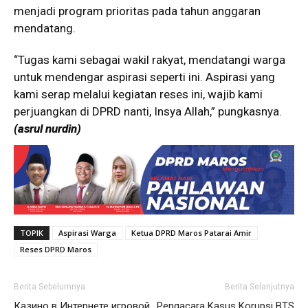
menjadi program prioritas pada tahun anggaran
mendatang.
“Tugas kami sebagai wakil rakyat, mendatangi warga
untuk mendengar aspirasi seperti ini. Aspirasi yang
kami serap melalui kegiatan reses ini, wajib kami
perjuangkan di DPRD nanti, Insya Allah,” pungkasnya.
(asrul nurdin)
TOPIK
Aspirasi Warga
Ketua DPRD Maros Patarai Amir
Reses DPRD Maros
Berita Sebelumnya
Berita Selanjutnya
Казино в Интернете игровой
Pengacara Kasus Korupsi BTS