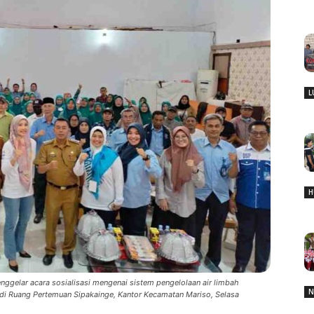
L
H
gelar acara sosialisasi mengenai sistem pengelolaan air limbah
N
i Ruang Pertemuan Sipakainge, Kantor Kecamatan Mariso, Selasa