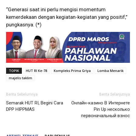
“Generasi saat ini perlu mengisi momentum
kemerdekaan dengan kegiatan-kegiatan yang positif,”
pungkasnya. (*)
TOPIK
HUT RI Ke-78
Kompleks Prima Griya
Lomba Menarik
majelis taklim
Berita Sebelumnya
Berita Selanjutnya
Semarak HUT RI, Begini Cara
Онлайн-казино В Интернете
DPP HIPPMAS
Pin Up несколько
первоначальный взнос