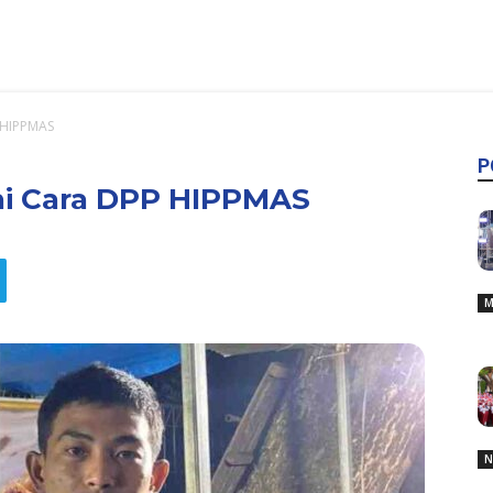
 HIPPMAS
P
ni Cara DPP HIPPMAS
M
N