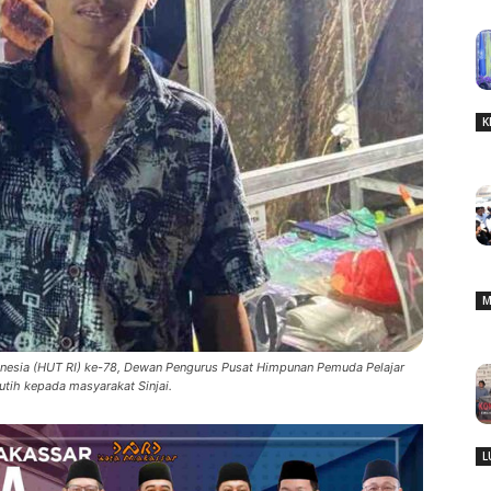
K
M
nesia (HUT RI) ke-78, Dewan Pengurus Pusat Himpunan Pemuda Pelajar
tih kepada masyarakat Sinjai.
L