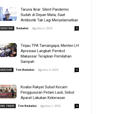
Taruna Ikrar: Silent Pandemic
Sudah di Depan Mata, Saat
Antibiotik Tak Lagi Menyelamatkan
Redaksi
-
Agustus 2, 2026
ESEHATAN
0
Tinjau TPA Tamangapa, Menteri LH
Apresiasi Langkah Pemkot
Makassar Terapkan Pemilahan
Sampah
Tim Redaksi
-
Agustus 5, 2026
AKASSAR
0
Koalisi Rakyat Sulsel Kecam
Penggusuran Petani Laoli, Sebut
Aparat Lakukan Kekerasan
Tim Redaksi
-
Agustus 1, 2026
UWU TIMUR
0