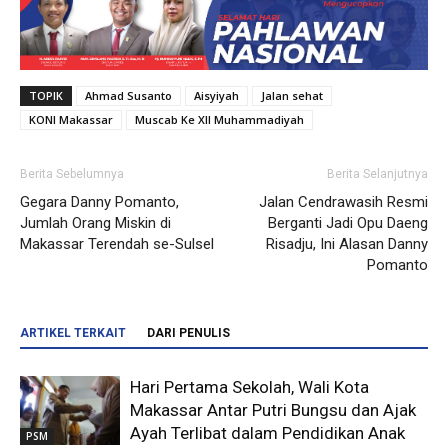
TOPIK
Ahmad Susanto
Aisyiyah
Jalan sehat
KONI Makassar
Muscab Ke XII Muhammadiyah
Berita Sebelumnya
Berita Selanjutnya
Gegara Danny Pomanto,
Jalan Cendrawasih Resmi
Jumlah Orang Miskin di
Berganti Jadi Opu Daeng
Makassar Terendah se-Sulsel
Risadju, Ini Alasan Danny
Pomanto
ARTIKEL TERKAIT
DARI PENULIS
Hari Pertama Sekolah, Wali Kota
Makassar Antar Putri Bungsu dan Ajak
Ayah Terlibat dalam Pendidikan Anak
PSM