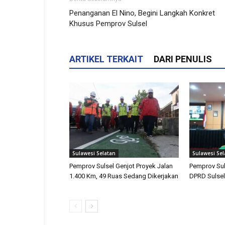
Penanganan El Nino, Begini Langkah Konkret
Khusus Pemprov Sulsel
ARTIKEL TERKAIT
DARI PENULIS
Sulawesi Selatan
Sulawesi Sel
Pemprov Sulsel Genjot Proyek Jalan
Pemprov Sul
1.400 Km, 49 Ruas Sedang Dikerjakan
DPRD Sulsel