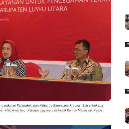
M
M
endalian Penduduk, dan Keluarga Berencana Provinsi Sulsel bekerja
an Hak Anak bagi Petugas Layanan, di Hotel Remcy Makassar, Kamis