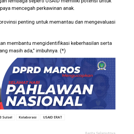
an lembaga seperti USAID memiliki potensi untuk
paya mencegah perkawinan anak.
h provinsi penting untuk memantau dan mengevaluasi
akan membantu mengidentifikasi keberhasilan serta
ng masih ada,” imbuhnya. (*)
 Sulsel
Kolaborasi
USAID ERAT
Berita Selanjutnya