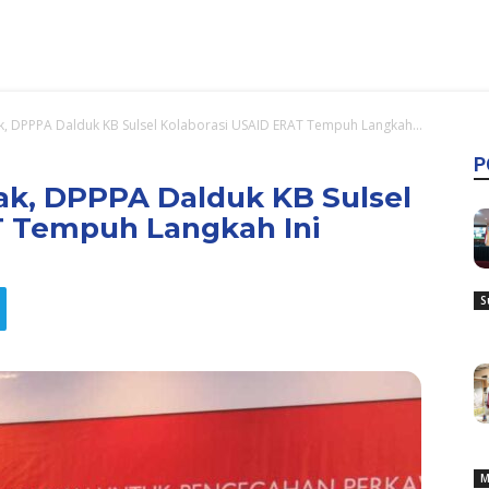
, DPPPA Dalduk KB Sulsel Kolaborasi USAID ERAT Tempuh Langkah...
P
k, DPPPA Dalduk KB Sulsel
T Tempuh Langkah Ini
S
M