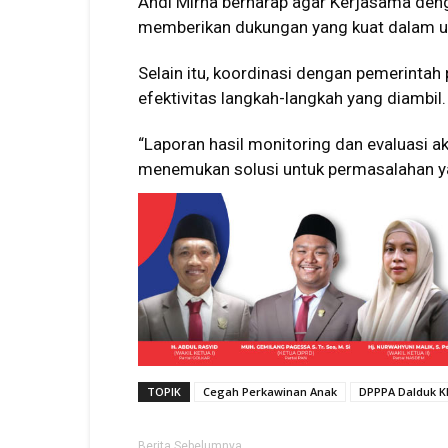
Andi Mirna berharap agar Kerjasama deng
memberikan dukungan yang kuat dalam u
Selain itu, koordinasi dengan pemerinta
efektivitas langkah-langkah yang diambil.
“Laporan hasil monitoring dan evaluasi 
menemukan solusi untuk permasalahan ya
TOPIK
Cegah Perkawinan Anak
DPPPA Dalduk KB
Berita Sebelumnya