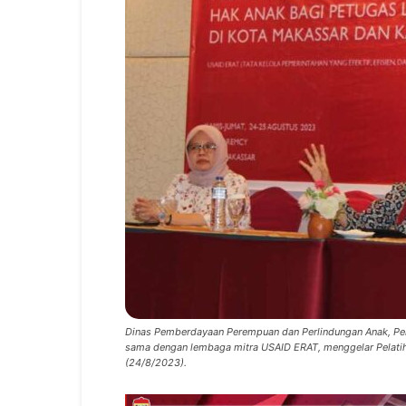
Dinas Pemberdayaan Perempuan dan Perlindungan Anak, Peng
sama dengan lembaga mitra USAID ERAT, menggelar Pelatih
(24/8/2023).