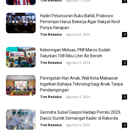
Tim Redaksi
-
Agustus 7, 2026
0
Hadiri Peluncuran Buku Bahlil, Prabowo:
Pemimpin Harus Bekerja Agar Rakyat Kecil
Punya Harapan
Tim Redaksi
-
Agustus 8, 2026
0
Kekeringan Meluas, PMI Maros Sudah
Salurkan 108 Ribu Liter Air Bersih
Tim Redaksi
-
Agustus 3, 2026
0
Peringatan Hari Anak, Wali Kota Makassar
Ingatkan Bahaya Teknologi bagi Anak Tanpa
Pendampingan
Tim Redaksi
-
Agustus 3, 2026
0
Gerindra Sulsel Gaspol Hadapi Pemilu 2029,
Dasco Suntik Semangat Kader di Rakorda
Tim Redaksi
-
Agustus 5, 2026
0