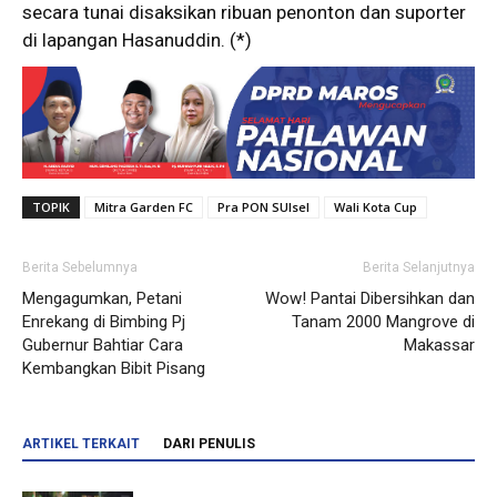
secara tunai disaksikan ribuan penonton dan suporter
di lapangan Hasanuddin. (*)
TOPIK
Mitra Garden FC
Pra PON SUlsel
Wali Kota Cup
Berita Sebelumnya
Berita Selanjutnya
Mengagumkan, Petani
Wow! Pantai Dibersihkan dan
Enrekang di Bimbing Pj
Tanam 2000 Mangrove di
Gubernur Bahtiar Cara
Makassar
Kembangkan Bibit Pisang
ARTIKEL TERKAIT
DARI PENULIS