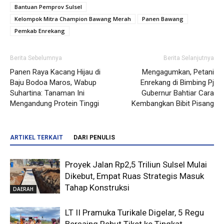
Bantuan Pemprov Sulsel
Kelompok Mitra Champion Bawang Merah
Panen Bawang
Pemkab Enrekang
Berita Sebelumnya
Berita Selanjutnya
Panen Raya Kacang Hijau di
Mengagumkan, Petani
Baju Bodoa Maros, Wabup
Enrekang di Bimbing Pj
Suhartina: Tanaman Ini
Gubernur Bahtiar Cara
Mengandung Protein Tinggi
Kembangkan Bibit Pisang
ARTIKEL TERKAIT
DARI PENULIS
Proyek Jalan Rp2,5 Triliun Sulsel Mulai
Dikebut, Empat Ruas Strategis Masuk
Tahap Konstruksi
DAERAH
LT II Pramuka Turikale Digelar, 5 Regu