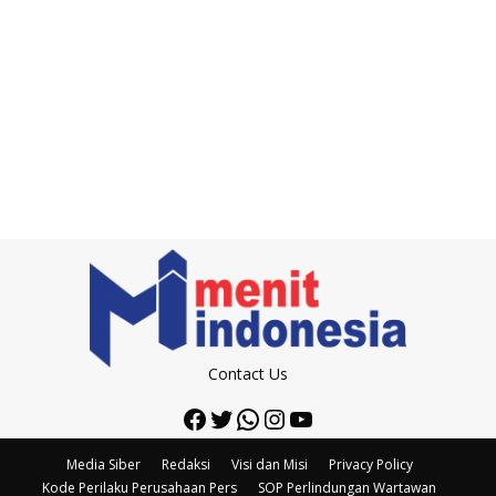
Contact Us
Facebook
Twitter
WhatsApp
Instagram
YouTube
Media Siber
Redaksi
Visi dan Misi
Privacy Policy
Kode Perilaku Perusahaan Pers
SOP Perlindungan Wartawan