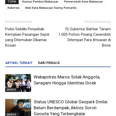
TOPIK
Humas Pemkot Makassar
Pemerintah Kota Makassar
Rakerda
Wali Kota Makassar Danny Pomanto
Berita Sebelumnya
Berita Selanjutnya
Polisi Selidiki Penyebab
Pj Gubernur Bahtiar Tanam
Kematian Pasangan Sejoli
1.000 Pohon Pisang Cavendish
yang Ditemukan Dikamar
Ditempat Para Ilmuwan di
Kosan
Bone
ARTIKEL TERKAIT
DARI PENULIS
Wakapolres Maros Sidak Anggota,
Seragam Hingga Identitas Dicek
MAROS
Status UNESCO Global Geopark Dinilai
Belum Berdampak, Aktivis Soroti
Geosite Yang Terbengkalai
MAROS