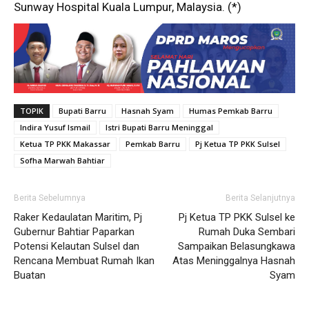
Sunway Hospital Kuala Lumpur, Malaysia. (*)
TOPIK
Bupati Barru
Hasnah Syam
Humas Pemkab Barru
Indira Yusuf Ismail
Istri Bupati Barru Meninggal
Ketua TP PKK Makassar
Pemkab Barru
Pj Ketua TP PKK Sulsel
Sofha Marwah Bahtiar
Berita Sebelumnya
Berita Selanjutnya
Raker Kedaulatan Maritim, Pj
Pj Ketua TP PKK Sulsel ke
Gubernur Bahtiar Paparkan
Rumah Duka Sembari
Potensi Kelautan Sulsel dan
Sampaikan Belasungkawa
Rencana Membuat Rumah Ikan
Atas Meninggalnya Hasnah
Buatan
Syam