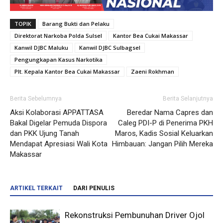
TOPIK
Barang Bukti dan Pelaku
Direktorat Narkoba Polda Sulsel
Kantor Bea Cukai Makassar
Kanwil DJBC Maluku
Kanwil DJBC Sulbagsel
Pengungkapan Kasus Narkotika
Plt. Kepala Kantor Bea Cukai Makassar
Zaeni Rokhman
Berita Sebelumnya
Berita Selanjutnya
Aksi Kolaborasi APPATTASA
Beredar Nama Capres dan
Bakal Digelar Pemuda Dispora
Caleg PDI-P di Penerima PKH
dan PKK Ujung Tanah
Maros, Kadis Sosial Keluarkan
Mendapat Apresiasi Wali Kota
Himbauan: Jangan Pilih Mereka
Makassar
ARTIKEL TERKAIT
DARI PENULIS
Rekonstruksi Pembunuhan Driver Ojol