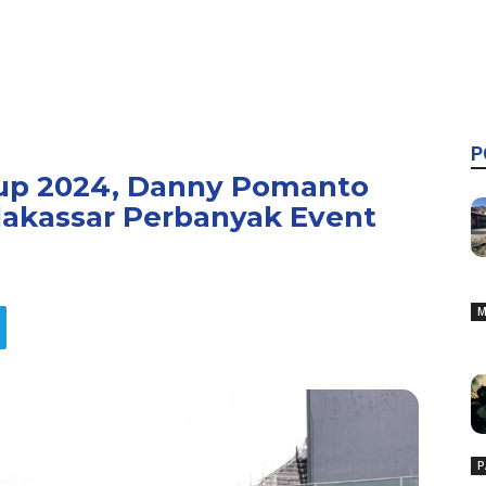
P
up 2024, Danny Pomanto
Makassar Perbanyak Event
M
P