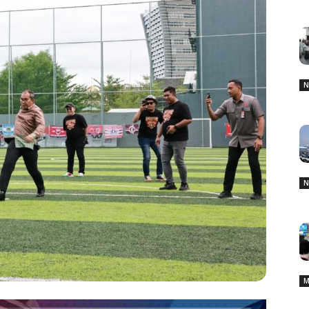
N
N
M