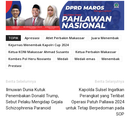
TOPIK
Apresiasi
Atlet Perbakin Makassar
Juara Menembak
Kejurnas Menembak Kapolri Cup 2024
Ketua KONI Makassar Ahmad Susanto
Ketua Perbakin Makassar
Kombes Pol Heru Novianto
Medali
Medali emas
Menembak
Prestasi
Berita Sebelumnya
Berita Selanjutnya
Ilmuwan Dunia Kutuk
Kapolda Sulsel Ingatkan
Penembakan Donald Trump,
Perangkat yang Terlibat
Sebut Pelaku Mengidap Gejala
Operasi Patuh Pallawa 2024
Schizophrenia Paranoid
untuk Tetap Berpedoman pada
SOP