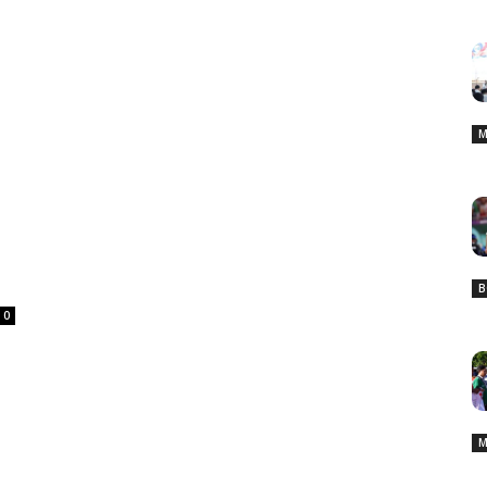
M
B
0
M