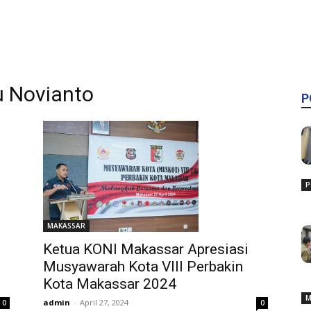
u Novianto
P
P
MAKASSAR
Ketua KONI Makassar Apresiasi
Musyawarah Kota VIII Perbakin
Kota Makassar 2024
M
admin
-
April 27, 2024
0
0