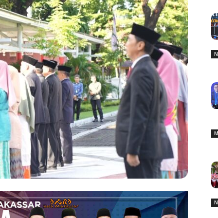
N
M
N