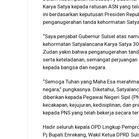
Karya Satya kepada ratusan ASN yang tel
ini berdasarkan keputusan Presiden Repu
penganugerahan tanda kehormatan Satya
“Saya penjabat Gubernur Sulsel atas na
kehormatan Satyalancana Karya Satya 30 t
Zudan yakin bahwa penganugerahan tan
serta keteladanan, semangat perjuangan 
kepada bangsa dan negara.
“Semoga Tuhan yang Maha Esa merahmati
negara,” pungkasnya. Diketahui, Satyala
diberikan kepada Pegawai Negeri Sipil (P
kecakapan, kejujuran, kedisiplinan, dan pr
kepada PNS yang telah bekerja secara te
Hadir seluruh kepala OPD Lingkup Pemprov 
Pj Bupati Enrekang, Wakil Ketua DPRD Sul