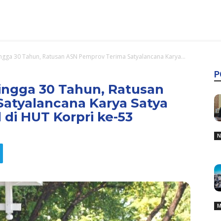
gga 30 Tahun, Ratusan ASN Pemprov Terima Satyalancana Karya...
P
ingga 30 Tahun, Ratusan
atyalancana Karya Satya
 di HUT Korpri ke-53
N
M