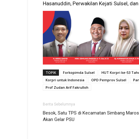
Hasanuddin, Perwakilan Kejati Sulsel, dan 
TOPIK
Forkopimda Sulsel
HUT Korpri ke-53 Tah
Korpri untuk Indonesia
OPD Pemprov Sulsel
Pa
Prof Zudan Arif Fakrulloh
Berita Sebelumnya
Besok, Satu TPS di Kecamatan Simbang Maros
Akan Gelar PSU