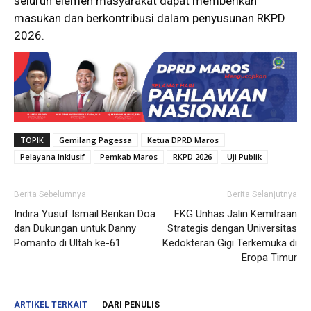
seluruh elemen masyarakat dapat memberikan
masukan dan berkontribusi dalam penyusunan RKPD
2026.
TOPIK
Gemilang Pagessa
Ketua DPRD Maros
Pelayana Inklusif
Pemkab Maros
RKPD 2026
Uji Publik
Berita Sebelumnya
Berita Selanjutnya
Indira Yusuf Ismail Berikan Doa
FKG Unhas Jalin Kemitraan
dan Dukungan untuk Danny
Strategis dengan Universitas
Pomanto di Ultah ke-61
Kedokteran Gigi Terkemuka di
Eropa Timur
ARTIKEL TERKAIT
DARI PENULIS