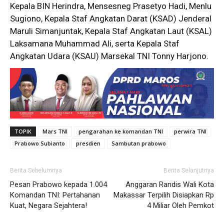
Kepala BIN Herindra, Mensesneg Prasetyo Hadi, Menlu
Sugiono, Kepala Staf Angkatan Darat (KSAD) Jenderal
Maruli Simanjuntak, Kepala Staf Angkatan Laut (KSAL)
Laksamana Muhammad Ali, serta Kepala Staf
Angkatan Udara (KSAU) Marsekal TNI Tonny Harjono.
TOPIK
Mars TNI
pengarahan ke komandan TNI
perwira TNI
Prabowo Subianto
presdien
Sambutan prabowo
Berita Sebelumnya
Berita Selanjutnya
Pesan Prabowo kepada 1.004
Anggaran Randis Wali Kota
Komandan TNI: Pertahanan
Makassar Terpilih Disiapkan Rp
Kuat, Negara Sejahtera!
4 Miliar Oleh Pemkot