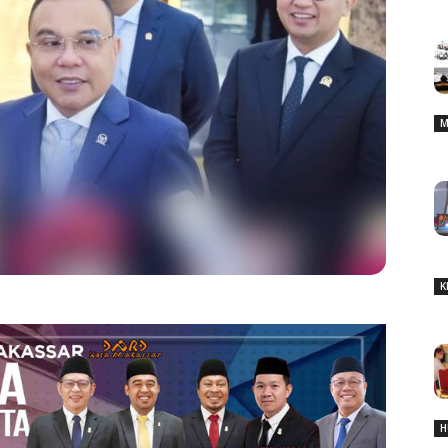
M
K
H