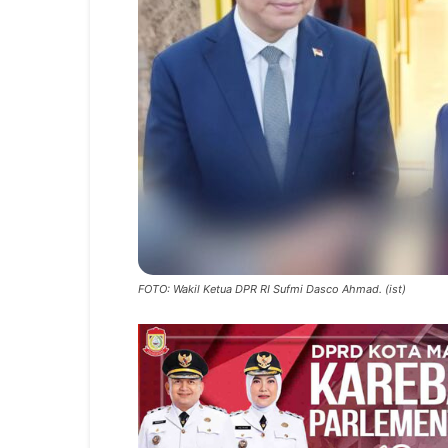
FOTO: Wakil Ketua DPR RI Sufmi Dasco Ahmad. (ist)