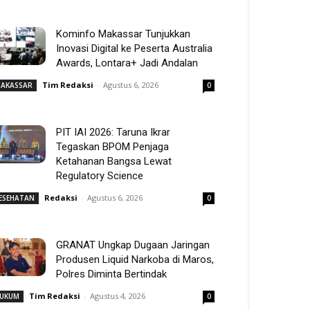
Kominfo Makassar Tunjukkan
Inovasi Digital ke Peserta Australia
Awards, Lontara+ Jadi Andalan
Tim Redaksi
-
Agustus 6, 2026
AKASSAR
0
PIT IAI 2026: Taruna Ikrar
Tegaskan BPOM Penjaga
Ketahanan Bangsa Lewat
Regulatory Science
Redaksi
-
Agustus 6, 2026
ESEHATAN
0
GRANAT Ungkap Dugaan Jaringan
Produsen Liquid Narkoba di Maros,
Polres Diminta Bertindak
Tim Redaksi
-
Agustus 4, 2026
UKUM
0