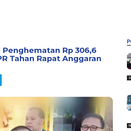
P
al Penghematan Rp 306,6
DPR Tahan Rapat Anggaran
S
M