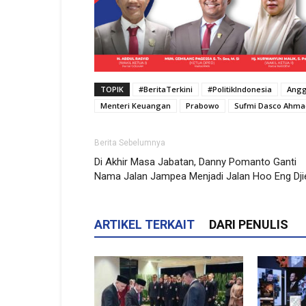
TOPIK
#BeritaTerkini
#PolitikIndonesia
Angg
Menteri Keuangan
Prabowo
Sufmi Dasco Ahma
Berita Sebelumnya
Di Akhir Masa Jabatan, Danny Pomanto Ganti
Nama Jalan Jampea Menjadi Jalan Hoo Eng Dji
ARTIKEL TERKAIT
DARI PENULIS