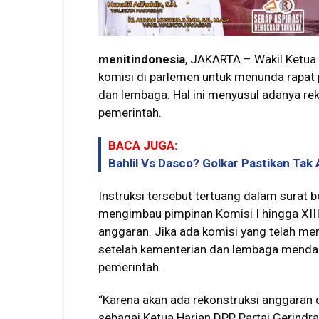
menitindonesia
, JAKARTA – Wakil Ketu
komisi di parlemen untuk menunda rapa
dan lembaga. Hal ini menyusul adanya re
pemerintah.
BACA JUGA:
Bahlil Vs Dasco? Golkar Pastikan Tak 
Instruksi tersebut tertuang dalam sura
mengimbau pimpinan Komisi I hingga X
anggaran. Jika ada komisi yang telah me
setelah kementerian dan lembaga mendap
pemerintah.
“Karena akan ada rekonstruksi anggaran d
sebagai Ketua Harian DPP Partai Gerindra