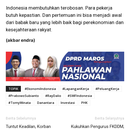
Indonesia membutuhkan terobosan. Para pekerja
butuh kepastian. Dan pertemuan ini bisa menjadi awal
dari babak baru yang lebih baik bagi perekonomian dan
kesejahteraan rakyat.
(akbar endra)
TOPIK
#EkonomiIndonesia
#LapanganKerja
#PeluangKerja
#PrabowoSubianto
#RayDalio
#SWFIndonesia
#TomyWinata
Danantara
Investasi
PHK
Berita Sebelumnya
Berita Selanjutnya
Tuntut Keadilan, Korban
Kukuhkan Pengurus FKDDM,