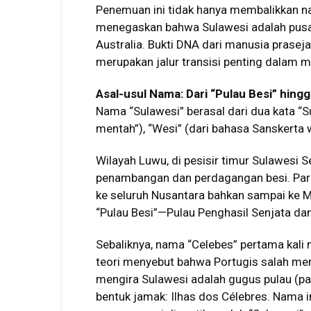
Penemuan ini tidak hanya membalikkan na
menegaskan bahwa Sulawesi adalah pusat
Australia. Bukti DNA dari manusia prase
merupakan jalur transisi penting dalam m
Asal-usul Nama: Dari “Pulau Besi” hing
Nama “Sulawesi” berasal dari dua kata “Sul
mentah”), “Wesi” (dari bahasa Sanskerta we
Wilayah Luwu, di pesisir timur Sulawesi S
penambangan dan perdagangan besi. Par
ke seluruh Nusantara bahkan sampai ke Ma
“Pulau Besi”—Pulau Penghasil Senjata dan
Sebaliknya, nama “Celebes” pertama kali
teori menyebut bahwa Portugis salah me
mengira Sulawesi adalah gugus pulau (p
bentuk jamak: Ilhas dos Célebres. Nama 