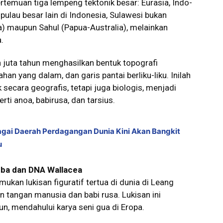
ertemuan tiga lempeng tektonik besar: Eurasia, Indo-
u-pulau besar lain di Indonesia, Sulawesi bukan
a) maupun Sahul (Papua-Australia), melainkan
.
juta tahun menghasilkan bentuk topografi
n yang dalam, dan garis pantai berliku-liku. Inilah
ecara geografis, tetapi juga biologis, menjadi
ti anoa, babirusa, dan tarsius.
bagai Daerah Perdagangan Dunia Kini Akan Bangkit
u
rba dan DNA Wallacea
ukan lukisan figuratif tertua di dunia di Leang
angan manusia dan babi rusa. Lukisan ini
hun, mendahului karya seni gua di Eropa.