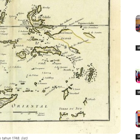
M
M
M
tahun 1748. (ist)