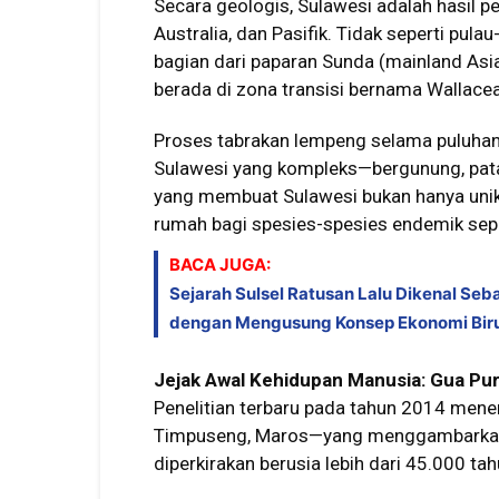
Secara geologis, Sulawesi adalah hasil p
Australia, dan Pasifik. Tidak seperti pula
bagian dari paparan Sunda (mainland Asi
berada di zona transisi bernama Wallacea
Proses tabrakan lempeng selama puluhan 
Sulawesi yang kompleks—bergunung, pataha
yang membuat Sulawesi bukan hanya unik s
rumah bagi spesies-spesies endemik seper
BACA JUGA:
Sejarah Sulsel Ratusan Lalu Dikenal Se
dengan Mengusung Konsep Ekonomi Bir
Jejak Awal Kehidupan Manusia: Gua Pu
Penelitian terbaru pada tahun 2014 menem
Timpuseng, Maros—yang menggambarkan t
diperkirakan berusia lebih dari 45.000 ta