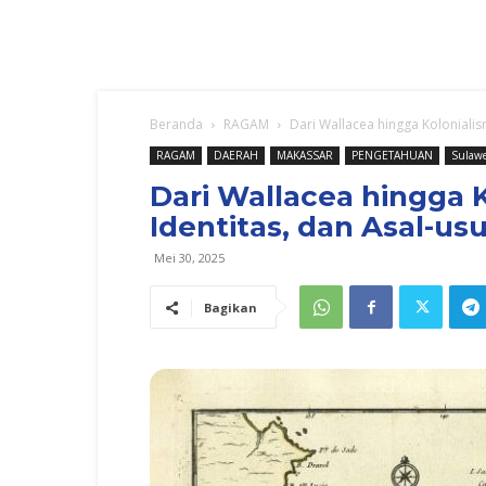
Beranda
RAGAM
Dari Wallacea hingga Kolonialis
RAGAM
DAERAH
MAKASSAR
PENGETAHUAN
Sulawe
Dari Wallacea hingga K
Identitas, dan Asal-u
Mei 30, 2025
Bagikan