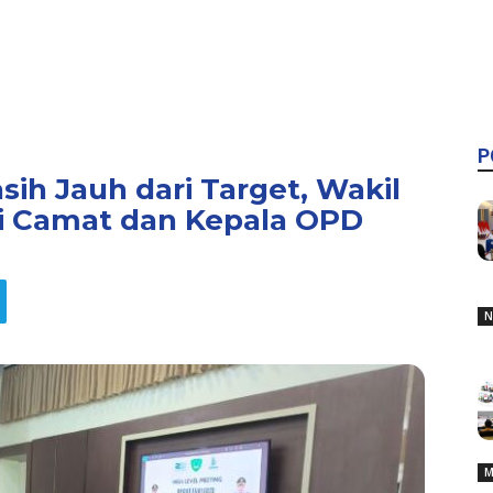
P
ih Jauh dari Target, Wakil
i Camat dan Kepala OPD
N
M