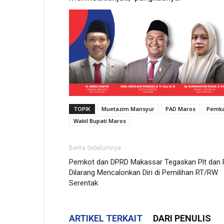
TOPIK
Muetazim Mansyur
PAD Maros
Pemka
Wakil Bupati Maros
Berita Sebelumnya
Pemkot dan DPRD Makassar Tegaskan Plt dan 
Dilarang Mencalonkan Diri di Pemilihan RT/RW
Serentak
ARTIKEL TERKAIT
DARI PENULIS