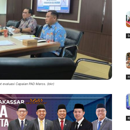
S
H
 evaluasi Capaian PAD Maros. (bkr)
K