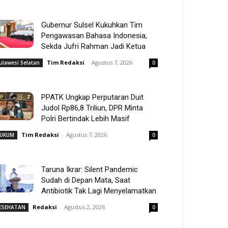
Gubernur Sulsel Kukuhkan Tim
Pengawasan Bahasa Indonesia,
Sekda Jufri Rahman Jadi Ketua
Tim Redaksi
-
Agustus 7, 2026
ulawesi Selatan
0
PPATK Ungkap Perputaran Duit
Judol Rp86,8 Triliun, DPR Minta
Polri Bertindak Lebih Masif
Tim Redaksi
-
Agustus 7, 2026
UKUM
0
Taruna Ikrar: Silent Pandemic
Sudah di Depan Mata, Saat
Antibiotik Tak Lagi Menyelamatkan
Redaksi
-
Agustus 2, 2026
ESEHATAN
0