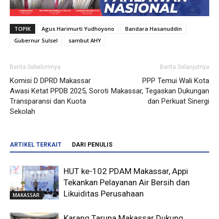
TOPIK
Agus Harimurti Yudhoyono
Bandara Hasanuddin
Gubernur Sulsel
sambut AHY
Berita Sebelumnya
Berita Selanjutnya
Komisi D DPRD Makassar
PPP Temui Wali Kota
Awasi Ketat PPDB 2025, Soroti
Makassar, Tegaskan Dukungan
Transparansi dan Kuota
dan Perkuat Sinergi
Sekolah
ARTIKEL TERKAIT
DARI PENULIS
HUT ke-102 PDAM Makassar, Appi
Tekankan Pelayanan Air Bersih dan
Likuiditas Perusahaan
MAKASSAR
Karang Taruna Makassar Dukung