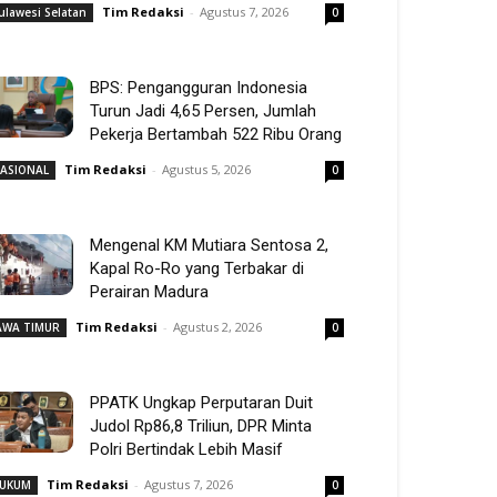
Tim Redaksi
-
Agustus 7, 2026
ulawesi Selatan
0
BPS: Pengangguran Indonesia
Turun Jadi 4,65 Persen, Jumlah
Pekerja Bertambah 522 Ribu Orang
Tim Redaksi
-
Agustus 5, 2026
ASIONAL
0
Mengenal KM Mutiara Sentosa 2,
Kapal Ro-Ro yang Terbakar di
Perairan Madura
Tim Redaksi
-
Agustus 2, 2026
AWA TIMUR
0
PPATK Ungkap Perputaran Duit
Judol Rp86,8 Triliun, DPR Minta
Polri Bertindak Lebih Masif
Tim Redaksi
-
Agustus 7, 2026
UKUM
0