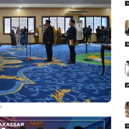
S
N
J
t)
H