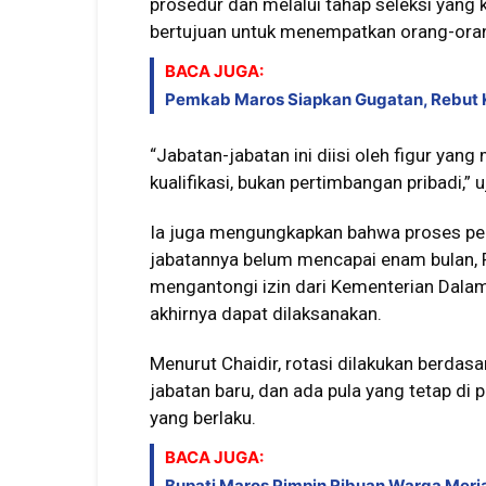
prosedur dan melalui tahap seleksi yang ke
bertujuan untuk menempatkan orang-orang
BACA JUGA:
Pemkab Maros Siapkan Gugatan, Rebut K
“Jabatan-jabatan ini diisi oleh figur yang
kualifikasi, bukan pertimbangan pribadi,” u
Ia juga mengungkapkan bahwa proses pela
jabatannya belum mencapai enam bulan, 
mengantongi izin dari Kementerian Dalam 
akhirnya dapat dilaksanakan.
Menurut Chaidir, rotasi dilakukan berdas
jabatan baru, dan ada pula yang tetap di 
yang berlaku.
BACA JUGA:
Bupati Maros Pimpin Ribuan Warga Meri