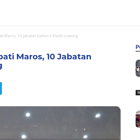
ati Maros, 10 Jabatan Eselon II Masih Lowong
P
pati Maros, 10 Jabatan
g
N