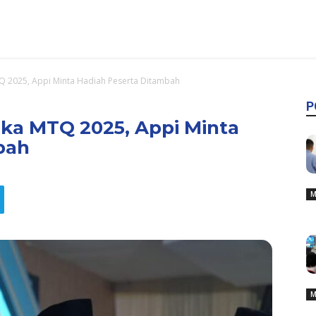
Q 2025, Appi Minta Hadiah Peserta Ditambah
P
ka MTQ 2025, Appi Minta
bah
M
M