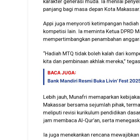
karakter generasi muda. Ia menilai peny
panjang bagi masa depan Kota Makassar
Appi juga menyoroti ketimpangan hadiah un
kompetisi lain. Ia meminta Ketua DPRD M
mempertimbangkan penambahan anggara
“Hadiah MTQ tidak boleh kalah dari kompe
kita dan pembinaan akhlak mereka,” tegas
BACA JUGA:
Bank Mandiri Resmi Buka Livin’ Fest 202
Lebih jauh, Munafri memaparkan kebijak
Makassar bersama sejumlah pihak, terma
meliputi revisi kurikulum pendidikan d
jam membaca Al-Qur’an, serta menegaskan
Ia juga menekankan rencana mewajibkan p