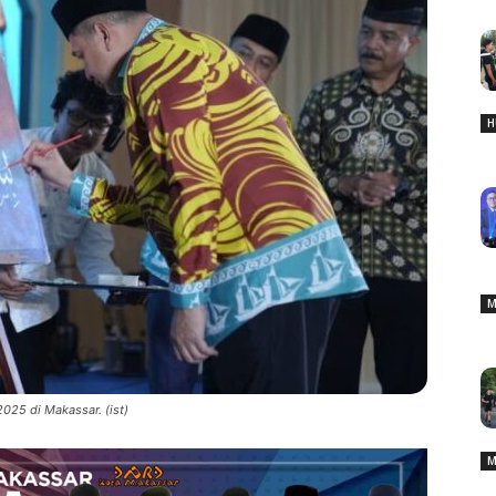
H
M
025 di Makassar. (ist)
M