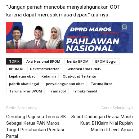
“Jangan pernah mencoba menyalahgunakan OOT
karena dapat merusak masa depan,” ujarnya.
TOPIK
Aksi Nasional BPOM
berita BPOM
BPOM Bogor
BPOM RI
Dekstrometorfan
Generasi Emas 2045
kejahatan obat
Ketamin
Obat-obat Tertentu
pabrik obat ilegal
penyalahgunaan obat
Taruna Ikrar
Taruna Ikrar BPOM
Tramadol
Triheksifenidil
Berita Sebelumnya
Berita Selanjutnya
Gemilang Pagessa Terima SK
Sebut Cadangan Devisa Masih
Sebagai Ketua PAN Maros,
Kuat, BI Klaim Nilai Rupiah
Target Pertahankan Prestasi
Masih di Level Aman
Partai