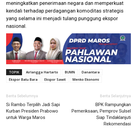
meningkatkan penerimaan negara dan memperkuat
kendali terhadap perdagangan komoditas strategis
yang selama ini menjadi tulang punggung ekspor
nasional.
TOPIK
Airlangga Hartarto
BUMN
Danantara
Ekspor Batu Bara
Ekspor Sawit
Menko Ekonomi
Berita Sebelumnya
Berita Selanjutnya
Si Rambo Terpilih Jadi Sapi
BPK Rampungkan
Kurban Presiden Prabowo
Pemeriksaan, Pemprov Sulsel
untuk Warga Maros
Siap Tindaklanjuti
Rekomendasi