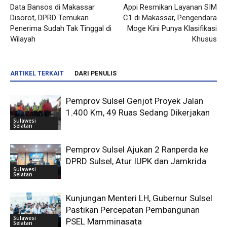
Data Bansos di Makassar
Appi Resmikan Layanan SIM
Disorot, DPRD Temukan
C1 di Makassar, Pengendara
Penerima Sudah Tak Tinggal di
Moge Kini Punya Klasifikasi
Wilayah
Khusus
ARTIKEL TERKAIT
DARI PENULIS
Pemprov Sulsel Genjot Proyek Jalan
1.400 Km, 49 Ruas Sedang Dikerjakan
Sulawesi
Selatan
Pemprov Sulsel Ajukan 2 Ranperda ke
DPRD Sulsel, Atur IUPK dan Jamkrida
Sulawesi
Selatan
Kunjungan Menteri LH, Gubernur Sulsel
Pastikan Percepatan Pembangunan
Sulawesi
PSEL Mamminasata
Selatan